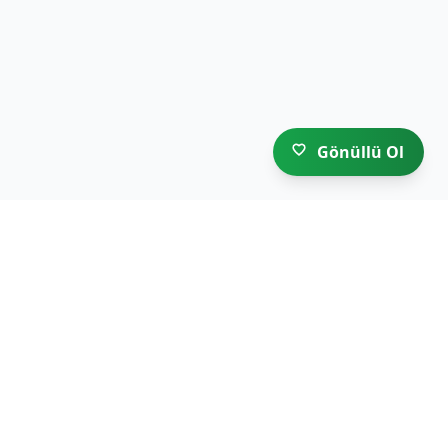
Gönüllü Ol
ULUED
HAKKIMIZDA
YÖNETİM KURULU
DEĞERLER EĞİTİMİ